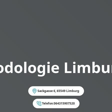
odologie Limbu
Sackgasse 6, 65549 Limburg
Telefon:
064315907520